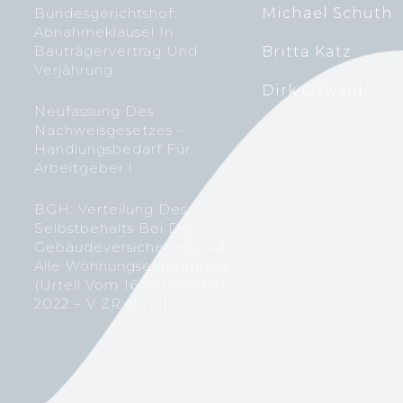
Bundesgerichtshof:
Michael Schuth
Abnahmeklausel In
Bauträgervertrag Und
Britta Katz
Verjährung
Dirk Oswald
Neufassung Des
Nachweisgesetzes –
Handlungsbedarf Für
Arbeitgeber !
BGH: Verteilung Des
Selbstbehalts Bei Der
Gebäudeversicherung Auf
Alle Wohnungseigentümer
(Urteil Vom 16.September
2022 – V ZR 69/21)