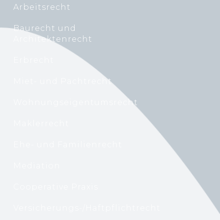
Arbeitsrecht
Baurecht und
Architektenrecht
Erbrecht
Miet- und Pachtrecht
Wohnungseigentumsrecht
Maklerrecht
Ehe- und Familienrecht
Mediation
Cooperative Praxis
Versicherungs-/Haftpflichtrecht