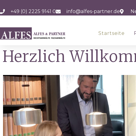
Zum
Inhalt
+49 (0) 2225 9141 0
info@alfes-partner.de
N
springen
Startseite
Herzlich Willko