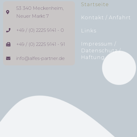
Startseite
53 340 Meckenheim,
Neuer Markt 7
Kontakt / Anfahrt
+49 / (0) 2225 9141 - 0
Links
Impressum /
+49 / (0) 2225 9141 - 91
Datenschutz /
Haftung
info@alfes-partner.de