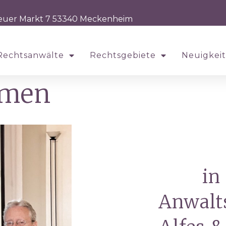
euer Markt 7 53340 Meckenheim
Rechtsanwälte
Rechtsgebiete
Neuigkei
mmen
in
Anwalt