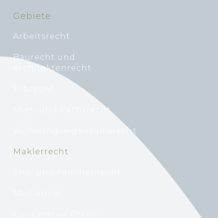
Gebiete
Arbeitsrecht
Baurecht und
Architektenrecht
Erbrecht
Miet- und Pachtrecht
Wohnungseigentumsrecht
Maklerrecht
Ehe- und Familienrecht
Mediation
Cooperative Praxis