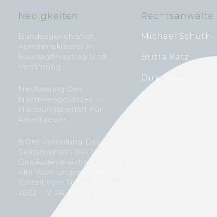
Neuigkeiten
Rechtsanwälte
Bundesgerichtshof:
Michael Schuth
Abnahmeklausel In
Bauträgervertrag Und
Britta Katz
Verjährung
Dirk Oswald
Neufassung Des
Nachweisgesetzes –
Handlungsbedarf Für
Arbeitgeber !
BGH: Verteilung Des
Selbstbehalts Bei Der
Gebäudeversicherung Auf
Alle Wohnungseigentümer
(Urteil Vom 16.September
2022 – V ZR 69/21)