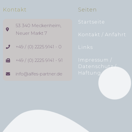
Kontakt
Seiten
Startseite
53 340 Meckenheim,
Neuer Markt 7
Kontakt / Anfahrt
+49 / (0) 2225 9141 - 0
Links
Impressum /
+49 / (0) 2225 9141 - 91
Datenschutz /
Haftung
info@alfes-partner.de