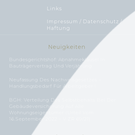
Links
Impressum / Datenschutz /
Haftung
Neuigkeiten
Bundesgerichtshof: Abnahmeklausel In
Bauträgervertrag Und Verjährung
Neufassung Des Nachweisgesetzes –
Handlungsbedarf Für Arbeitgeber !
BGH: Verteilung Des Selbstbehalts Bei Der
Gebäudeversicherung Auf Alle
Wohnungseigentümer (Urteil Vom
16.September 2022 – V ZR 69/21)