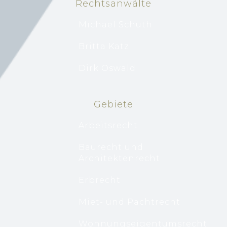
Rechtsanwälte
Michael Schuth
Britta Katz
Dirk Oswald
Gebiete
Arbeitsrecht
Baurecht und
Architektenrecht
Erbrecht
Miet- und Pachtrecht
Wohnungseigentumsrecht